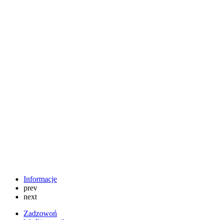
Informacje
prev
next
Zadzowoń