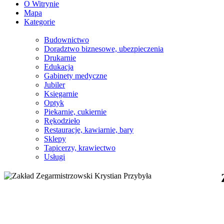
O Witrynie
Mapa
Kategorie
Budownictwo
Doradztwo biznesowe, ubezpieczenia
Drukarnie
Edukacja
Gabinety medyczne
Jubiler
Księgarnie
Optyk
Piekarnie, cukiernie
Rękodzieło
Restauracje, kawiarnie, bary
Sklepy
Tapicerzy, krawiectwo
Usługi