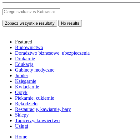
Zobacz wszystkie rezultaty
No results
Featured
Budownictwo
Doradztwo biznesowe, ubezpieczenia
Drukarnie
Edukacja
Gabinety medyczne
Jubiler
Księgarnie
Kwiaciarnie
Optyk
Piekarnie, cukiernie
Rękodzieło
Restauracje, kawiarnie, bary
Sklepy
Tapicerzy, krawiectwo
Usługi
Home