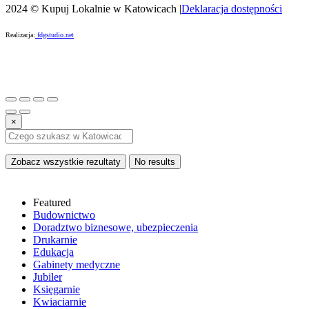
2024 © Kupuj Lokalnie w Katowicach |
Deklaracja dostępności
Realizacja:
fdgstudio.net
×
Zobacz wszystkie rezultaty
No results
Featured
Budownictwo
Doradztwo biznesowe, ubezpieczenia
Drukarnie
Edukacja
Gabinety medyczne
Jubiler
Księgarnie
Kwiaciarnie