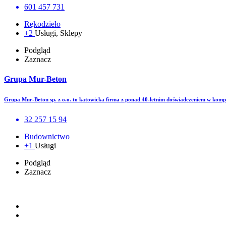
601 457 731
Rękodzieło
+2
Usługi, Sklepy
Podgląd
Zaznacz
Grupa Mur-Beton
Grupa Mur-Beton sp. z o.o. to katowicka firma z ponad 40-letnim doświadczeniem w ko
32 257 15 94
Budownictwo
+1
Usługi
Podgląd
Zaznacz