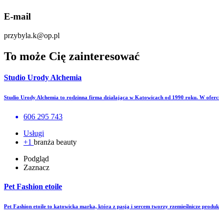
E-mail
przybyla.k@op.pl
To może Cię zainteresować
Studio Urody Alchemia
Studio Urody Alchemia to rodzinna firma działająca w Katowicach od 1990 roku. W oferci
606 295 743
Usługi
+1
branża beauty
Podgląd
Zaznacz
Pet Fashion etoile
Pet Fashion etoile to katowicka marka, która z pasją i sercem tworzy rzemieślnicze prod