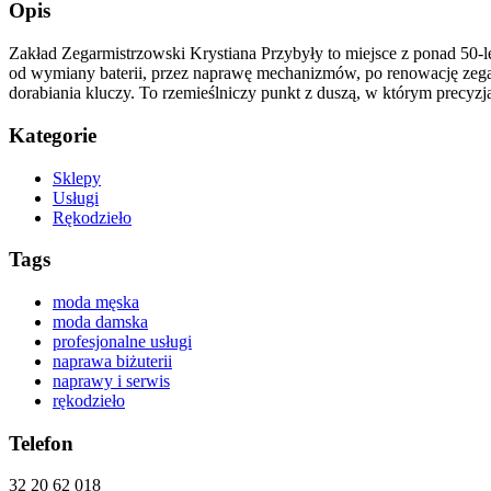
Opis
Zakład Zegarmistrzowski Krystiana Przybyły to miejsce z ponad 50-l
od wymiany baterii, przez naprawę mechanizmów, po renowację zegarkó
dorabiania kluczy. To rzemieślniczy punkt z duszą, w którym precyzja
Kategorie
Sklepy
Usługi
Rękodzieło
Tags
moda męska
moda damska
profesjonalne usługi
naprawa biżuterii
naprawy i serwis
rękodzieło
Telefon
32 20 62 018