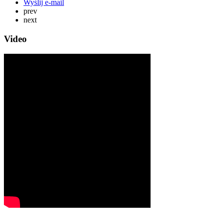
Wyślij e-mail
prev
next
Video