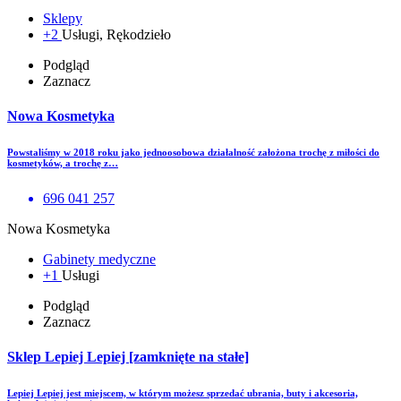
Sklepy
+2
Usługi, Rękodzieło
Podgląd
Zaznacz
Nowa Kosmetyka
Powstaliśmy w 2018 roku jako jednoosobowa działalność założona trochę z miłości do
kosmetyków, a trochę z…
696 041 257
Nowa Kosmetyka
Gabinety medyczne
+1
Usługi
Podgląd
Zaznacz
Sklep Lepiej Lepiej [zamknięte na stałe]
Lepiej Lepiej jest miejscem, w którym możesz sprzedać ubrania, buty i akcesoria,