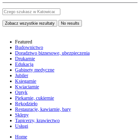
Zobacz wszystkie rezultaty
No results
Featured
Budownictwo
Doradztwo biznesowe, ubezpieczenia
Drukarnie
Edukacja
Gabinety medyczne
Jubiler
Księgarnie
Kwiaciarnie
Optyk
Piekarnie, cukiernie
Rękodzieło
Restauracje, kawiarnie, bary
Sklepy
Tapicerzy, krawiectwo
Usługi
Home