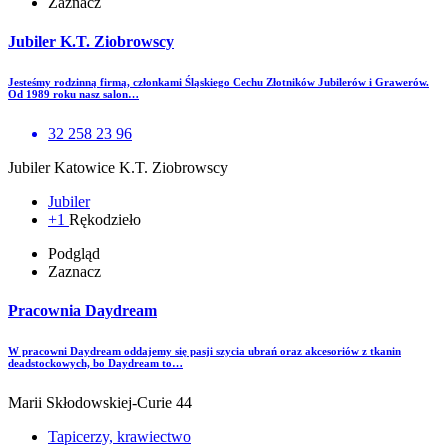
Zaznacz
Jubiler K.T. Ziobrowscy
Jesteśmy rodzinną firmą, członkami Śląskiego Cechu Złotników Jubilerów i Grawerów.
Od 1989 roku nasz salon…
32 258 23 96
Jubiler Katowice K.T. Ziobrowscy
Jubiler
+1
Rękodzieło
Podgląd
Zaznacz
Pracownia Daydream
W pracowni Daydream oddajemy się pasji szycia ubrań oraz akcesoriów z tkanin
deadstockowych, bo Daydream to…
Marii Skłodowskiej-Curie 44
Tapicerzy, krawiectwo