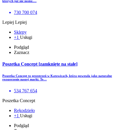
których już nie nosisz.…
730 700 074
Lepiej Lepiej
Sklepy
+1
Usługi
Podgląd
Zaznacz
Poszetka Concept [zamknięte na stałe]
Poszetka Concept to przestrzeń w Katowicach, która powstała jako naturalne
rozszerzenie naszej marki. To…
534 767 654
Poszetka Concept
Rękodzieło
+1
Usługi
Podgląd