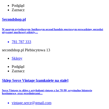
Podgląd
Zaznacz
Secondshop.pl
W naszym wyjątkowym, butikowym second handzie sportowym prowadzimy sprzedaż
używanej markowej odzieży…
781 787 333
secondshop.pl Plebiscytowa 13
Sklepy
Podgląd
Zaznacz
Sklep Serce Vintage [zamknięte na stałe]
Serce Vintage to sklep z artykułami vintage z lat 70-90, oryginalną biżuterią
kostiumową, oraz przedmiotami…
vintage.serce@gmail.com