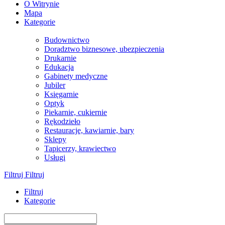
O Witrynie
Mapa
Kategorie
Budownictwo
Doradztwo biznesowe, ubezpieczenia
Drukarnie
Edukacja
Gabinety medyczne
Jubiler
Księgarnie
Optyk
Piekarnie, cukiernie
Rękodzieło
Restauracje, kawiarnie, bary
Sklepy
Tapicerzy, krawiectwo
Usługi
Filtruj
Filtruj
Filtruj
Kategorie