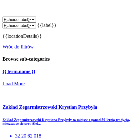
{{label}}
{{locationDetails}}
Wróć do filtrów
Browse sub-categories
{{ term.name }}
Load More
Zakład Zegarmistrzowski Krystian Przybyła
Zakład Zegarmistrzowski Krystiana Przybyły to miejsce z ponad 50-letnią tradycją,
mieszczące się przy Alei…
32 20 62 018