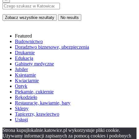
Zobacz wszystkie rezultaty
No results
Featured
Budownictwo
Doradztwo biznesowe, ubezpieczenia
Drukarnie
Edukacja
Gabinety medyczne
Jubiler
Księgarnie
Kwiaciarnie
Optyk
Piekarnie, cukiernie
Rękodzieło
Restauracje, kawiarnie, bary
Sklepy
Tapicerzy, krawiectwo
Usługi
Strona kupujlokalnie.katowice.pl wykorzystuje pliki cookie.
Używamy informacji zapisanych za pomocą cookies i podobnych