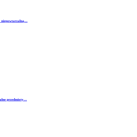
my niepowtarzalną…
inalne przedmioty…