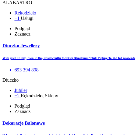
ALABASTRO
Rękodzieło
+1
Usługi
Podgląd
Zaznacz
Diuczko Jewellery
Witajcie! To my, Ewa i Ola, absolwentki łódzkiej Akademii Sztuk Pięknych. Od lat prow
693 394 898
Diuczko
Jubiler
+2
Rękodzieło, Sklepy
Podgląd
Zaznacz
Dekoracje Balonowe