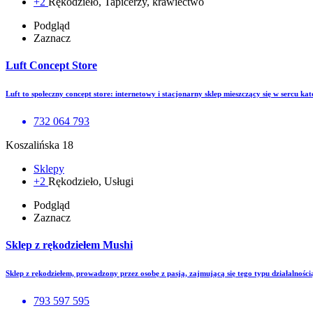
+2
Rękodzieło, Tapicerzy, krawiectwo
Podgląd
Zaznacz
Luft Concept Store
Luft to społeczny concept store: internetowy i stacjonarny sklep mieszczący się w sercu ka
732 064 793
Koszalińska 18
Sklepy
+2
Rękodzieło, Usługi
Podgląd
Zaznacz
Sklep z rękodziełem Mushi
Sklep z rękodziełem, prowadzony przez osobę z pasją, zajmującą się tego typu działalnośc
793 597 595