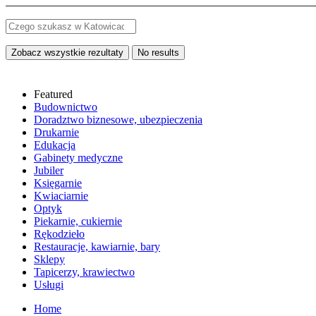
Zobacz wszystkie rezultaty
No results
Featured
Budownictwo
Doradztwo biznesowe, ubezpieczenia
Drukarnie
Edukacja
Gabinety medyczne
Jubiler
Księgarnie
Kwiaciarnie
Optyk
Piekarnie, cukiernie
Rękodzieło
Restauracje, kawiarnie, bary
Sklepy
Tapicerzy, krawiectwo
Usługi
Home