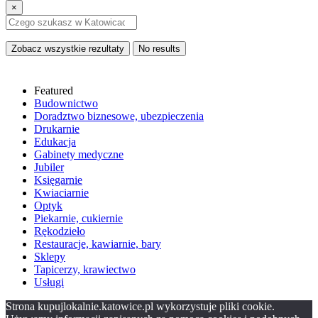
×
Zobacz wszystkie rezultaty
No results
Featured
Budownictwo
Doradztwo biznesowe, ubezpieczenia
Drukarnie
Edukacja
Gabinety medyczne
Jubiler
Księgarnie
Kwiaciarnie
Optyk
Piekarnie, cukiernie
Rękodzieło
Restauracje, kawiarnie, bary
Sklepy
Tapicerzy, krawiectwo
Usługi
Strona kupujlokalnie.katowice.pl wykorzystuje pliki cookie.