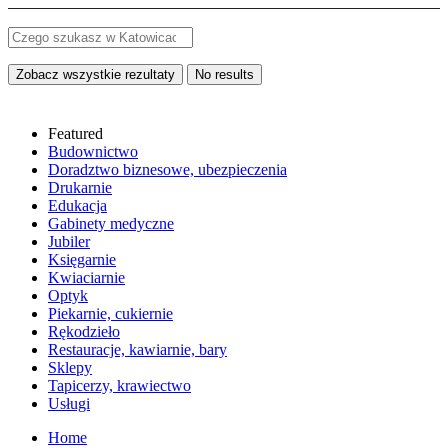
Zobacz wszystkie rezultaty
No results
Featured
Budownictwo
Doradztwo biznesowe, ubezpieczenia
Drukarnie
Edukacja
Gabinety medyczne
Jubiler
Księgarnie
Kwiaciarnie
Optyk
Piekarnie, cukiernie
Rękodzieło
Restauracje, kawiarnie, bary
Sklepy
Tapicerzy, krawiectwo
Usługi
Home