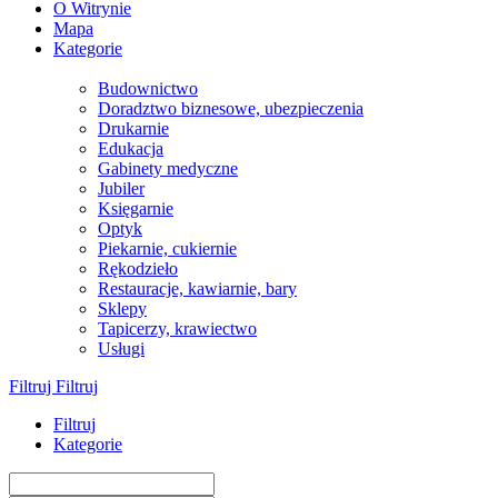
O Witrynie
Mapa
Kategorie
Budownictwo
Doradztwo biznesowe, ubezpieczenia
Drukarnie
Edukacja
Gabinety medyczne
Jubiler
Księgarnie
Optyk
Piekarnie, cukiernie
Rękodzieło
Restauracje, kawiarnie, bary
Sklepy
Tapicerzy, krawiectwo
Usługi
Filtruj
Filtruj
Filtruj
Kategorie