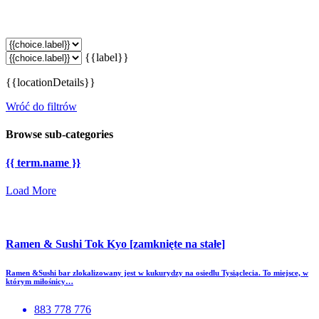
{{label}}
{{locationDetails}}
Wróć do filtrów
Browse sub-categories
{{ term.name }}
Load More
Ramen & Sushi Tok Kyo [zamknięte na stałe]
Ramen &Sushi bar zlokalizowany jest w kukurydzy na osiedlu Tysiąclecia. To miejsce, w
którym miłośnicy…
883 778 776