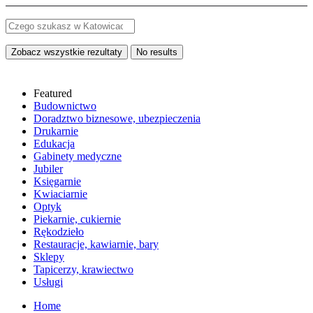
Zobacz wszystkie rezultaty
No results
Featured
Budownictwo
Doradztwo biznesowe, ubezpieczenia
Drukarnie
Edukacja
Gabinety medyczne
Jubiler
Księgarnie
Kwiaciarnie
Optyk
Piekarnie, cukiernie
Rękodzieło
Restauracje, kawiarnie, bary
Sklepy
Tapicerzy, krawiectwo
Usługi
Home