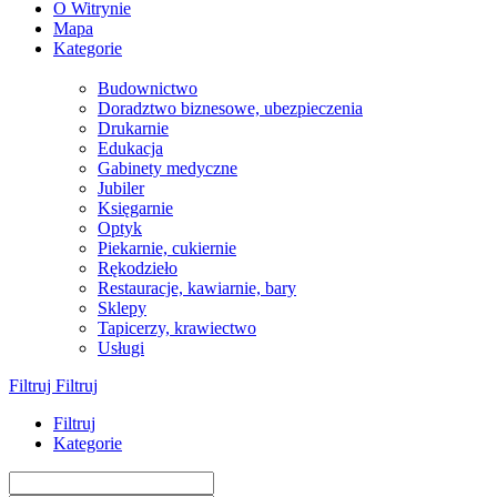
O Witrynie
Mapa
Kategorie
Budownictwo
Doradztwo biznesowe, ubezpieczenia
Drukarnie
Edukacja
Gabinety medyczne
Jubiler
Księgarnie
Optyk
Piekarnie, cukiernie
Rękodzieło
Restauracje, kawiarnie, bary
Sklepy
Tapicerzy, krawiectwo
Usługi
Filtruj
Filtruj
Filtruj
Kategorie