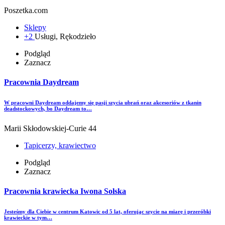
Poszetka.com
Sklepy
+2
Usługi, Rękodzieło
Podgląd
Zaznacz
Pracownia Daydream
W pracowni Daydream oddajemy się pasji szycia ubrań oraz akcesoriów z tkanin
deadstockowych, bo Daydream to…
Marii Skłodowskiej-Curie 44
Tapicerzy, krawiectwo
Podgląd
Zaznacz
Pracownia krawiecka Iwona Solska
Jesteśmy dla Ciebie w centrum Katowic od 5 lat, oferując szycie na miarę i przeróbki
krawieckie w tym…