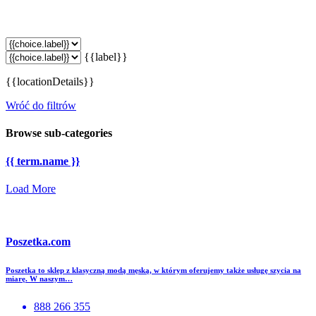
{{label}}
{{locationDetails}}
Wróć do filtrów
Browse sub-categories
{{ term.name }}
Load More
Poszetka.com
Poszetka to sklep z klasyczną modą męską, w którym oferujemy także usługę szycia na
miarę. W naszym…
888 266 355