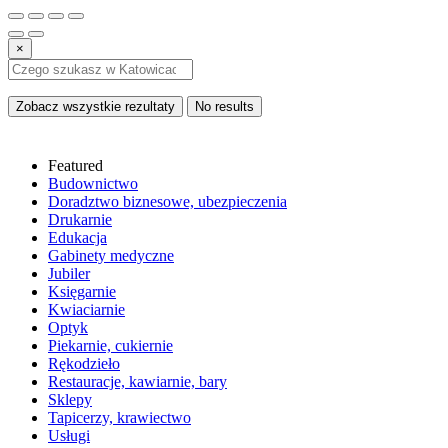
×
Zobacz wszystkie rezultaty
No results
Featured
Budownictwo
Doradztwo biznesowe, ubezpieczenia
Drukarnie
Edukacja
Gabinety medyczne
Jubiler
Księgarnie
Kwiaciarnie
Optyk
Piekarnie, cukiernie
Rękodzieło
Restauracje, kawiarnie, bary
Sklepy
Tapicerzy, krawiectwo
Usługi