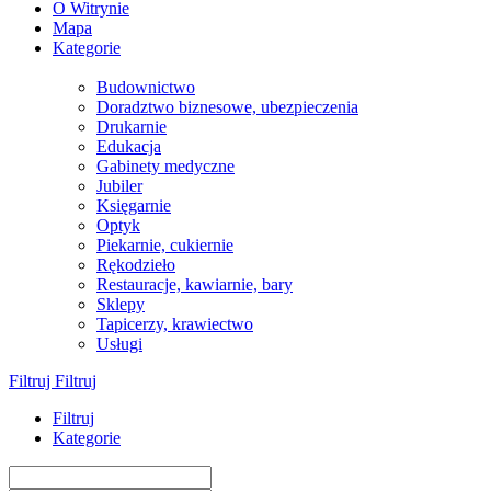
O Witrynie
Mapa
Kategorie
Budownictwo
Doradztwo biznesowe, ubezpieczenia
Drukarnie
Edukacja
Gabinety medyczne
Jubiler
Księgarnie
Optyk
Piekarnie, cukiernie
Rękodzieło
Restauracje, kawiarnie, bary
Sklepy
Tapicerzy, krawiectwo
Usługi
Filtruj
Filtruj
Filtruj
Kategorie