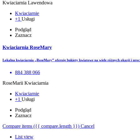
Kwiaciarnia Lawendowa
Kwiaciarnie
+1
Usługi
Podgląd
Zaznacz
Kwiaciarnia RoseMary
Lokalna kwiaciarnia „RoseMary” oferuje bukiety kwiatowe na wiele różnych okazji i ur
884 388 066
RoseMarii Kwiaciarnia
Kwiaciarnie
+1
Usługi
Podgląd
Zaznacz
Compare items
({{ compare.length }})
Cancel
List view