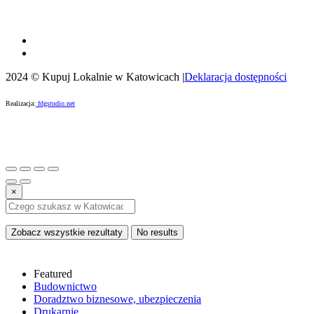
2024 © Kupuj Lokalnie w Katowicach |
Deklaracja dostępności
Realizacja:
fdgstudio.net
×
Zobacz wszystkie rezultaty
No results
Featured
Budownictwo
Doradztwo biznesowe, ubezpieczenia
Drukarnie