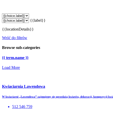
{{label}}
{{locationDetails}}
Wróć do filtrów
Browse sub-categories
{{ term.name }}
Load More
Kwiaciarnia Lawendowa
W kwiaciarni „Lawendowa” zajmujemy się sprzedażą kwiatów, dekoracji, kompozycji k
512 546 759