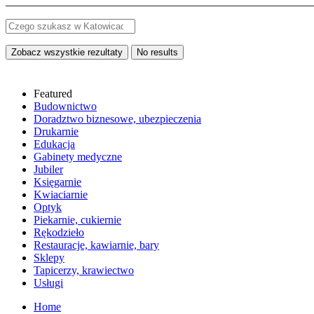
Zobacz wszystkie rezultaty
No results
Featured
Budownictwo
Doradztwo biznesowe, ubezpieczenia
Drukarnie
Edukacja
Gabinety medyczne
Jubiler
Księgarnie
Kwiaciarnie
Optyk
Piekarnie, cukiernie
Rękodzieło
Restauracje, kawiarnie, bary
Sklepy
Tapicerzy, krawiectwo
Usługi
Home